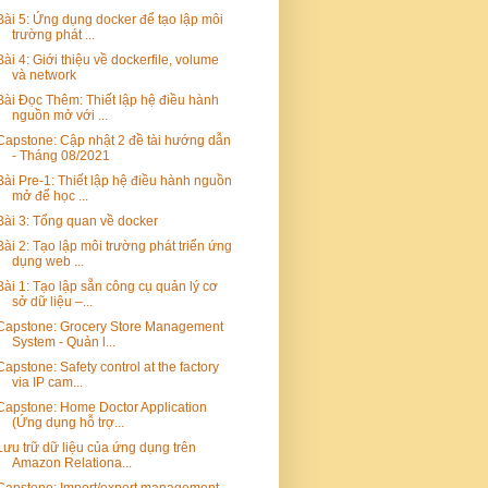
Bài 5: Ứng dụng docker để tạo lập môi
trường phát ...
Bài 4: Giới thiệu về dockerfile, volume
và network
Bài Đọc Thêm: Thiết lập hệ điều hành
nguồn mở với ...
Capstone: Cập nhật 2 đề tài hướng dẫn
- Tháng 08/2021
Bài Pre-1: Thiết lập hệ điều hành nguồn
mở để học ...
Bài 3: Tổng quan về docker
Bài 2: Tạo lập môi trường phát triển ứng
dụng web ...
Bài 1: Tạo lập sẵn công cụ quản lý cơ
sở dữ liệu –...
Capstone: Grocery Store Management
System - Quản l...
Capstone: Safety control at the factory
via IP cam...
Capstone: Home Doctor Application
(Ứng dụng hỗ trợ...
Lưu trữ dữ liệu của ứng dụng trên
Amazon Relationa...
Capstone: Import/export management