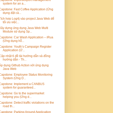
system for an a...
Capstone: Fast Coffee Application (Ứng
dụng đặt cà...
Tích hợp Log4j vào project Java Web để
tối ưu việc...
Xây dựng ứng dụng Java Web Multi
Module sử dụng Sp...
Capstone: Car Wash Application – iRua
(Ứng dụng hỗ...
Capstone: Youth’s Campaign Register
Application (Ứ...
Cập nhật 6 đề tài hướng dẫn và đồng
hướng dẫn - Th...
Áp dụng Github Action với ứng dụng
Java Web
Capstone: Employee Status Monitoring
System (Ứng D...
Capstone: Implement a CANBUS
system for guaranteed...
Capstone: Go to the supermarket
helping you (Ứng d...
Capstone: Detect traffic violations on the
road th...
Capstone: Parking Around Application