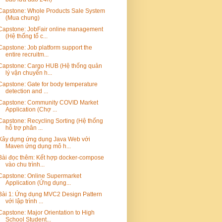
Capstone: Whole Products Sale System
(Mua chung)
Capstone: JobFair online management
(Hệ thống tổ c...
Capstone: Job platform support the
entire recruitm...
Capstone: Cargo HUB (Hệ thống quản
lý vận chuyển h...
Capstone: Gate for body temperature
detection and ...
Capstone: Community COVID Market
Application (Chợ ...
Capstone: Recycling Sorting (Hệ thống
hỗ trợ phân ...
Xây dựng ứng dụng Java Web với
Maven ứng dụng mô h...
Bài đọc thêm: Kết hợp docker-compose
vào chu trình...
Capstone: Online Supermarket
Application (Ứng dụng...
Bài 1: Ứng dụng MVC2 Design Pattern
với lập trình ...
Capstone: Major Orientation to High
School Student...