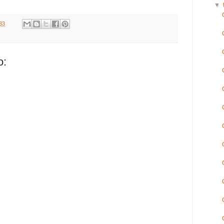
▼
33
o: