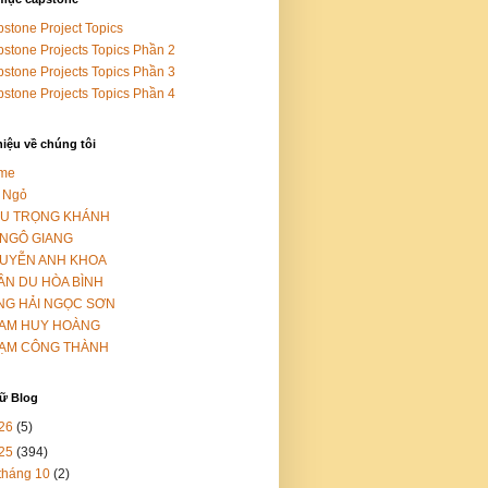
stone Project Topics
stone Projects Topics Phần 2
stone Projects Topics Phần 3
stone Projects Topics Phần 4
hiệu về chúng tôi
me
 Ngỏ
ỀU TRỌNG KHÁNH
 NGÔ GIANG
UYỄN ANH KHOA
ẦN DU HÒA BÌNH
NG HẢI NGỌC SƠN
AM HUY HOÀNG
ẠM CÔNG THÀNH
rữ Blog
26
(5)
25
(394)
tháng 10
(2)