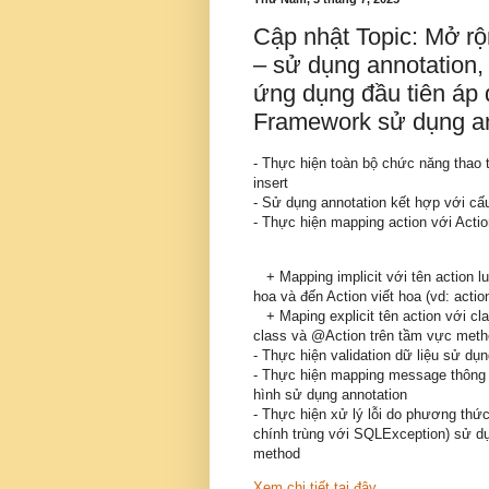
Cập nhật Topic: Mở rộ
– sử dụng annotation
ứng dụng đầu tiên áp 
Framework sử dụng an
- Thực hiện toàn bộ chức năng thao t
insert
- Sử dụng annotation kết hợp với cấu
- Thực hiện mapping action với Actio
+ Mapping implicit với tên action lu
hoa và đến Action viết hoa (vd: acti
+ Maping explicit tên action với cla
class và @Action trên tầm vực meth
- Thực hiện validation dữ liệu sử dụn
- Thực hiện mapping message thông bá
hình sử dụng annotation
- Thực hiện xử lý lỗi do phương thức
chính trùng với SQLException) sử 
method
Xem chi tiết tại đây