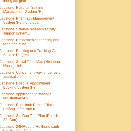
thống đặt giao ...
Capstone: Hospital Training
Management System (Hệ ...
Capstone: Pharmacy Management
System (Hệ thống quả...
Capstone: Science research activity
support system...
Capstone: Repairmen connecting and
repairing at ho...
Capstone: Booking and Tracking Car
Service Progres...
Capstone: Social Toilet Map (Hệ thống
Nhà vệ sinh ...
Capstone: Convenient way for delivery
application ...
Capstone: Hospital Appointment
Booking System (Hệ ...
Capstone: Application to manage
registration of bl...
Capstone: Duc Hanh Dental Clinic
(Phòng khám Nha K...
Capstone: Sai Gon Tour Plan (Du lịch
Sài Gòn)
Capstone: 24HReport (Hệ thống cảnh
báo lừa đảo 24h)