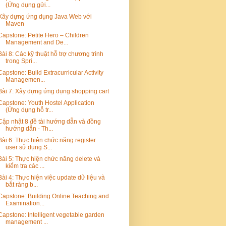
(Ứng dụng gửi...
Xây dựng ứng dụng Java Web với
Maven
Capstone: Petite Hero – Children
Management and De...
Bài 8: Các kỹ thuật hỗ trợ chương trình
trong Spri...
Capstone: Build Extracurricular Activity
Managemen...
Bài 7: Xây dựng ứng dụng shopping cart
Capstone: Youth Hostel Application
(Ứng dụng hỗ tr...
Cập nhật 8 đề tài hướng dẫn và đồng
hướng dẫn - Th...
Bài 6: Thực hiện chức năng register
user sử dụng S...
Bài 5: Thực hiện chức năng delete và
kiểm tra các ...
Bài 4: Thực hiện việc update dữ liệu và
bắt ràng b...
Capstone: Building Online Teaching and
Examination...
Capstone: Intelligent vegetable garden
management ...