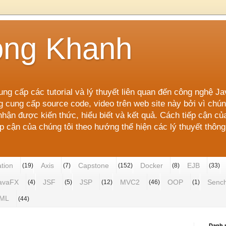
ong Khanh
ung cấp các tutorial và lý thuyết liên quan đến công nghệ J
g cung cấp source code, video trên web site này bởi vì ch
ận được kiến thức, hiểu biết và kết quả. Cách tiếp cận củ
cận của chúng tôi theo hướng thể hiện các lý thuyết thông 
ation
Axis
Capstone
Docker
EJB
(19)
(7)
(152)
(8)
(33)
avaFX
JSF
JSP
MVC2
OOP
Senc
(4)
(5)
(12)
(46)
(1)
ML
(44)
Danh 