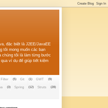
ava, đặc biệt là J2EE/JavaEE
úng tôi mong muốn các bạn
a chúng tôi là làm từng bước
qua ví dụ để giúp tiết kiệm
Filter
Git
GWT
(5)
(1)
(9)
ha
Spring
Struts
(3)
(12)
(28)
mục capstone