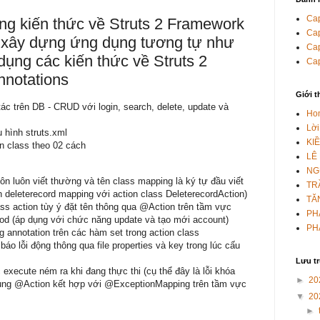
Cap
ng kiến thức về Struts 2 Framework
Cap
, xây dựng ứng dụng tương tự như
Cap
dụng các kiến thức về Struts 2
Cap
notations
Giới t
ác trên DB - CRUD với login, search, delete, update và
Ho
Lời
 hình struts.xml
KI
n class theo 02 cách
LÊ
NG
ôn luôn viết thường và tên class mapping là ký tự đầu viết
TR
on deleterecord mapping với action class DeleterecordAction)
TĂ
ss action tùy ý đặt tên thông qua @Action trên tầm vực
PH
od (áp dụng với chức năng update và tạo mới account)
PH
g annotation trên các hàm set trong action class
o lỗi động thông qua file properties và key trong lúc cấu
Lưu t
 execute ném ra khi đang thực thi (cụ thể đây là lỗi khóa
►
20
dụng @Action kết hợp với @ExceptionMapping trên tầm vực
▼
20
►