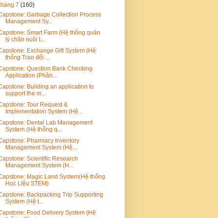
tháng 7
(160)
Capstone: Garbage Collection Process
Management Sy...
Capstone: Smart Farm (Hệ thống quản
lý chăn nuôi t...
Capstone: Exchange Gift System (Hệ
thống Trao đổi ...
Capstone: Question Bank Checking
Application (Phần...
Capstone: Building an application to
support the m...
Capstone: Tour Request &
Implementation System (Hệ...
Capstone: Dental Lab Management
System (Hệ thống q...
Capstone: Pharmacy Inventory
Management System (Hệ...
Capstone: Scientific Research
Management System (H...
Capstone: Magic Land System(Hệ thống
Học Liệu STEM)
Capstone: Backpacking Trip Supporting
System (Hệ t...
Capstone: Food Delivery System (Hệ