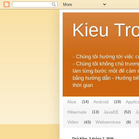
Kieu Tr
- Chúng tôi hướng tới việc c
- Chúng tôi không chủ trươn
làm từng bước một để cảm nh
bằng hướng dẫn - Hướng tiếp 
thời gian
Alice
Android
Applic
(14)
(19)
Hibernate
JavaEE
J
(13)
(52)
Video
Webservices
X
(43)
(9)
Thứ Năm, 3 tháng 7, 2025