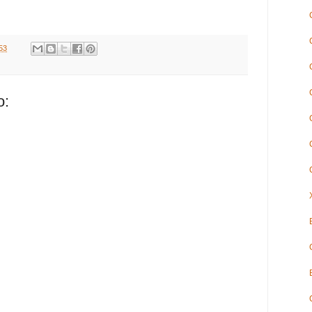
53
o: