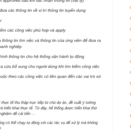
 approved sau khi xác nhận thông tin (vật lý)
a các thông tin về vị trí thông tin tuyển dụng
v
iếm các công việc phù hợp và apply
 thông tin tìm việc và thông tin của ứng viên để đưa ra
doanh nghiệp
ình thông tin cho hệ thống vận hành tự động
ra cứu bổ sung cho người dùng khi tìm kiếm công việc
huộc theo các công việc có liên quan đến các vai trò sử
 thực tế thu thập trực tiếp từ chủ dự án, đề xuất ý tưởng
 triển khai thực tế. Từ đây, hế thống được triển khai thử
 nghiệm để cải tiến …
ng có thể chạy tự động với các tác vụ để xử lý mà không
h