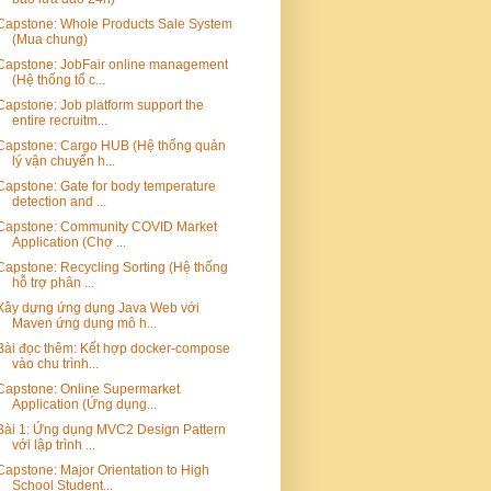
Capstone: Whole Products Sale System
(Mua chung)
Capstone: JobFair online management
(Hệ thống tổ c...
Capstone: Job platform support the
entire recruitm...
Capstone: Cargo HUB (Hệ thống quản
lý vận chuyển h...
Capstone: Gate for body temperature
detection and ...
Capstone: Community COVID Market
Application (Chợ ...
Capstone: Recycling Sorting (Hệ thống
hỗ trợ phân ...
Xây dựng ứng dụng Java Web với
Maven ứng dụng mô h...
Bài đọc thêm: Kết hợp docker-compose
vào chu trình...
Capstone: Online Supermarket
Application (Ứng dụng...
Bài 1: Ứng dụng MVC2 Design Pattern
với lập trình ...
Capstone: Major Orientation to High
School Student...