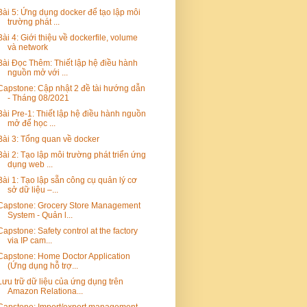
Bài 5: Ứng dụng docker để tạo lập môi
trường phát ...
Bài 4: Giới thiệu về dockerfile, volume
và network
Bài Đọc Thêm: Thiết lập hệ điều hành
nguồn mở với ...
Capstone: Cập nhật 2 đề tài hướng dẫn
- Tháng 08/2021
Bài Pre-1: Thiết lập hệ điều hành nguồn
mở để học ...
Bài 3: Tổng quan về docker
Bài 2: Tạo lập môi trường phát triển ứng
dụng web ...
Bài 1: Tạo lập sẵn công cụ quản lý cơ
sở dữ liệu –...
Capstone: Grocery Store Management
System - Quản l...
Capstone: Safety control at the factory
via IP cam...
Capstone: Home Doctor Application
(Ứng dụng hỗ trợ...
Lưu trữ dữ liệu của ứng dụng trên
Amazon Relationa...
Capstone: Import/export management