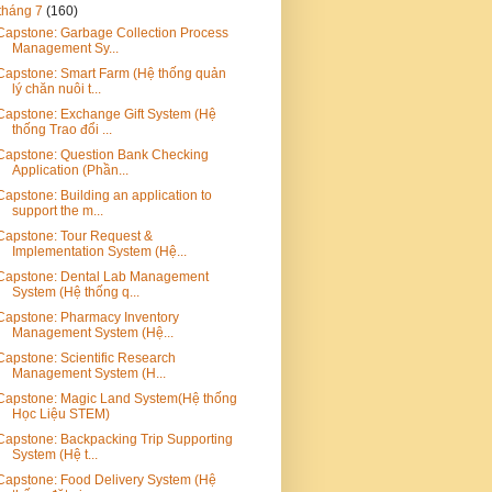
tháng 7
(160)
Capstone: Garbage Collection Process
Management Sy...
Capstone: Smart Farm (Hệ thống quản
lý chăn nuôi t...
Capstone: Exchange Gift System (Hệ
thống Trao đổi ...
Capstone: Question Bank Checking
Application (Phần...
Capstone: Building an application to
support the m...
Capstone: Tour Request &
Implementation System (Hệ...
Capstone: Dental Lab Management
System (Hệ thống q...
Capstone: Pharmacy Inventory
Management System (Hệ...
Capstone: Scientific Research
Management System (H...
Capstone: Magic Land System(Hệ thống
Học Liệu STEM)
Capstone: Backpacking Trip Supporting
System (Hệ t...
Capstone: Food Delivery System (Hệ