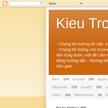
Kieu Tr
- Chúng tôi hướng tới việc c
- Chúng tôi không chủ trươn
làm từng bước một để cảm nh
bằng hướng dẫn - Hướng tiếp 
thời gian
Alice
Android
Applic
(14)
(19)
Hibernate
JavaEE
J
(13)
(52)
Video
Webservices
X
(43)
(9)
Thứ Tư, 9 tháng 7, 2025