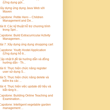
(Ứng dụng gửi...
Xây dựng ứng dụng Java Web với
Maven
Capstone: Petite Hero – Children
Management and De...
Bài 8: Các kỹ thuật hỗ trợ chương trình
trong Spri...
Capstone: Build Extracurricular Activity
Managemen...
Bài 7: Xây dựng ứng dụng shopping cart
Capstone: Youth Hostel Application
(Ứng dụng hỗ tr...
Cập nhật 8 đề tài hướng dẫn và đồng
hướng dẫn - Th...
Bài 6: Thực hiện chức năng register
user sử dụng S...
Bài 5: Thực hiện chức năng delete và
kiểm tra các ...
Bài 4: Thực hiện việc update dữ liệu và
bắt ràng b...
Capstone: Building Online Teaching and
Examination...
Capstone: Intelligent vegetable garden
management ...