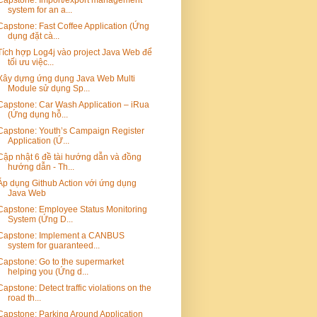
system for an a...
Capstone: Fast Coffee Application (Ứng
dụng đặt cà...
Tích hợp Log4j vào project Java Web để
tối ưu việc...
Xây dựng ứng dụng Java Web Multi
Module sử dụng Sp...
Capstone: Car Wash Application – iRua
(Ứng dụng hỗ...
Capstone: Youth’s Campaign Register
Application (Ứ...
Cập nhật 6 đề tài hướng dẫn và đồng
hướng dẫn - Th...
Áp dụng Github Action với ứng dụng
Java Web
Capstone: Employee Status Monitoring
System (Ứng D...
Capstone: Implement a CANBUS
system for guaranteed...
Capstone: Go to the supermarket
helping you (Ứng d...
Capstone: Detect traffic violations on the
road th...
Capstone: Parking Around Application