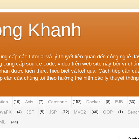
ong Khanh
ung cấp các tutorial và lý thuyết liên quan đến công nghệ J
g cung cấp source code, video trên web site này bởi vì ch
ận được kiến thức, hiểu biết và kết quả. Cách tiếp cận củ
cận của chúng tôi theo hướng thể hiện các lý thuyết thông 
ation
Axis
Capstone
Docker
EJB
(19)
(7)
(152)
(8)
(33)
avaFX
JSF
JSP
MVC2
OOP
Senc
(4)
(5)
(12)
(46)
(1)
ML
(44)
Danh 