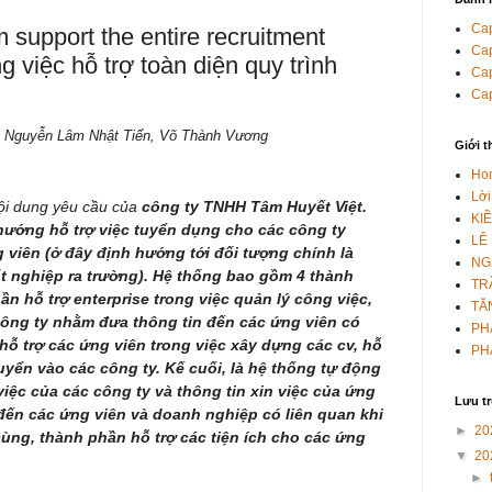
Cap
 support the entire recruitment
Cap
 việc hỗ trợ toàn diện quy trình
Cap
Cap
,
Nguyễn Lâm Nhật Tiến,
Võ Thành Vương
Giới t
Ho
Lời
nội dung yêu cầu của
công ty TNHH Tâm Huyết Việt.
KI
ướng hỗ trợ việc tuyển dụng cho các công ty
LÊ
g viên (ở đây định hướng tới đối tượng chính là
NG
t nghiệp ra trường). Hệ thống bao gồm 4 thành
TR
n hỗ trợ enterprise trong việc quản lý công việc,
TĂ
 công ty nhằm đưa thông tin đến các ứng viên có
PH
hỗ trợ các ứng viên trong việc xây dựng các cv, hỗ
PH
uyển vào các công ty. Kế cuối, là hệ thống tự động
iệc của các công ty và thông tin xin việc của ứng
Lưu t
 đến các ứng viên và doanh nghiệp có liên quan khi
►
20
cùng, thành phần hỗ trợ các tiện ích cho các ứng
▼
20
►