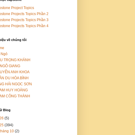
stone Project Topics
stone Projects Topics Phần 2
stone Projects Topics Phần 3
stone Projects Topics Phần 4
hiệu về chúng tôi
me
 Ngỏ
ỀU TRỌNG KHÁNH
 NGÔ GIANG
UYỄN ANH KHOA
ẦN DU HÒA BÌNH
NG HẢI NGỌC SƠN
AM HUY HOÀNG
ẠM CÔNG THÀNH
rữ Blog
26
(5)
25
(394)
tháng 10
(2)