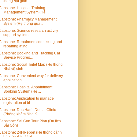
thống đặt giao ...
Capstone: Hospital Training
Management System (Hệ ...
Capstone: Pharmacy Management
System (Hệ thống quả...
Capstone: Science research activity
support system...
Capstone: Repairmen connecting and
repairing at ho...
Capstone: Booking and Tracking Car
Service Progres...
Capstone: Social Toilet Map (Hệ thống
Nhà vệ sinh ...
Capstone: Convenient way for delivery
application ...
Capstone: Hospital Appointment
Booking System (Hệ ...
Capstone: Application to manage
registration of bl...
Capstone: Duc Hanh Dental Clinic
(Phòng khám Nha K...
Capstone: Sai Gon Tour Plan (Du lịch
Sài Gòn)
Capstone: 24HReport (Hệ thống cảnh
báo lừa đảo 24h)