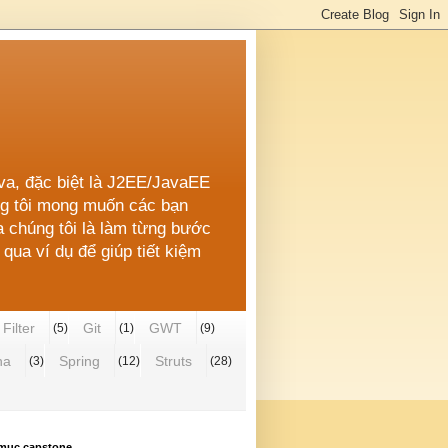
ava, đặc biệt là J2EE/JavaEE
úng tôi mong muốn các bạn
a chúng tôi là làm từng bước
qua ví dụ để giúp tiết kiệm
Filter
Git
GWT
(5)
(1)
(9)
ha
Spring
Struts
(3)
(12)
(28)
mục capstone