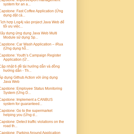
system for an a...
Capstone: Fast Coffee Application (Ứng
dụng đặt cà...
Tích hợp Log4j vào project Java Web để
tối ưu việc...
Xây dựng ứng dụng Java Web Multi
Module sử dụng Sp...
Capstone: Car Wash Application – iRua
(Ứng dụng hỗ...
Capstone: Youth’s Campaign Register
Application (Ứ...
Cập nhật 6 đề tài hướng dẫn và đồng
hướng dẫn - Th...
Áp dụng Github Action với ứng dụng
Java Web
Capstone: Employee Status Monitoring
System (Ứng D...
Capstone: Implement a CANBUS
system for guaranteed...
Capstone: Go to the supermarket
helping you (Ứng d...
Capstone: Detect traffic violations on the
road th...
Capstone: Parking Around Application