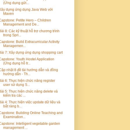
(Ứng dụng gửi...
Xây dựng ứng dụng Java Web với
Maven
Capstone: Petite Hero – Children
Management and De...
Bài 8: Các kỹ thuật hỗ trợ chương trình
trong Spri...
Capstone: Build Extracurricular Activity
Managemen...
Bài 7: Xây dựng ứng dụng shopping cart
Capstone: Youth Hostel Application
(Ứng dụng hỗ tr...
Cập nhật 8 đề tài hướng dẫn và đồng
hướng dẫn - Th...
Bài 6: Thực hiện chức năng register
user sử dụng S...
Bài 5: Thực hiện chức năng delete và
kiểm tra các ...
Bài 4: Thực hiện việc update dữ liệu và
bắt ràng b...
Capstone: Building Online Teaching and
Examination...
Capstone: Intelligent vegetable garden
management ...