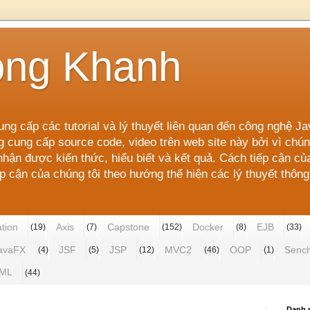
ong Khanh
ung cấp các tutorial và lý thuyết liên quan đến công nghệ J
g cung cấp source code, video trên web site này bởi vì ch
ận được kiến thức, hiểu biết và kết quả. Cách tiếp cận củ
cận của chúng tôi theo hướng thể hiện các lý thuyết thông 
ation
Axis
Capstone
Docker
EJB
(19)
(7)
(152)
(8)
(33)
avaFX
JSF
JSP
MVC2
OOP
Senc
(4)
(5)
(12)
(46)
(1)
ML
(44)
Danh 