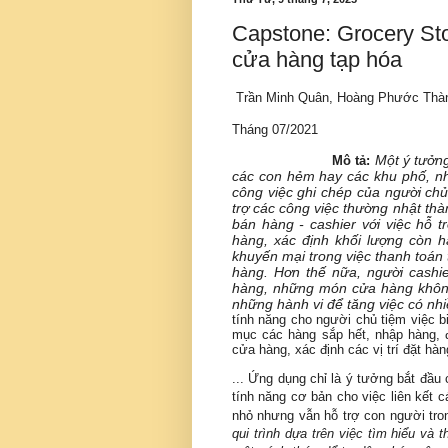
Capstone: Grocery St
cửa hàng tạp hóa
Trần Minh Quân,
Hoàng Phước Thà
Tháng 07/2021
Một ý tưởng
Mô tả:
các con hẻm hay các khu phố, nh
công việc ghi chép của người chủ
trợ các công việc thường nhật thà
bán hàng - cashier với việc hỗ t
hàng, xác định khối lượng còn h
khuyến mại trong việc thanh toán 
hàng. Hơn thế nữa, người cashi
hàng, những món cửa hàng không
những hành vi để tăng việc có n
tính năng cho người chủ tiệm việc b
mục các hàng sắp hết, nhập hàng, 
cửa hàng, xác định các vị trí đặt hàn
... Ứng dụng chỉ là ý tưởng bắt đầu 
tính năng cơ bản cho việc liên kết 
nhỏ nhưng vẫn hỗ trợ con người tron
qui trình dựa trên việc tìm hiểu và