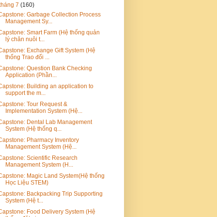
tháng 7
(160)
Capstone: Garbage Collection Process
Management Sy...
Capstone: Smart Farm (Hệ thống quản
lý chăn nuôi t...
Capstone: Exchange Gift System (Hệ
thống Trao đổi ...
Capstone: Question Bank Checking
Application (Phần...
Capstone: Building an application to
support the m...
Capstone: Tour Request &
Implementation System (Hệ...
Capstone: Dental Lab Management
System (Hệ thống q...
Capstone: Pharmacy Inventory
Management System (Hệ...
Capstone: Scientific Research
Management System (H...
Capstone: Magic Land System(Hệ thống
Học Liệu STEM)
Capstone: Backpacking Trip Supporting
System (Hệ t...
Capstone: Food Delivery System (Hệ