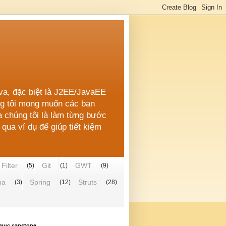
ava, đặc biệt là J2EE/JavaEE
úng tôi mong muốn các bạn
a chúng tôi là làm từng bước
qua ví dụ để giúp tiết kiệm
Filter
Git
GWT
(5)
(1)
(9)
ha
Spring
Struts
(3)
(12)
(28)
mục capstone