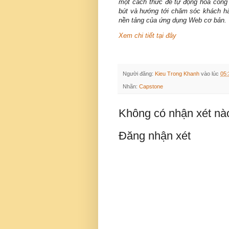
một cách thức để tự động hóa công v
bút và hướng tới chăm sóc khách hà
nền tảng của ứng dụng Web cơ bản.
Xem chi tiết tại đây
Người đăng:
Kieu Trong Khanh
vào lúc
05:
Nhãn:
Capstone
Không có nhận xét nà
Đăng nhận xét