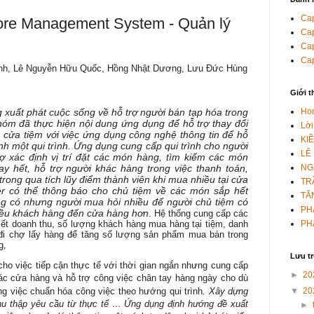
Cap
ore Management System - Quản lý
Cap
Cap
Cap
nh,
Lê Nguyễn Hữu Quốc,
Hồng Nhật Dương,
Lưu Đức Hùng
Giới t
Ho
 xuất phát cuộc sống về hỗ trợ người bán tạp hóa trong
óm đã thực hiện nội dung ứng dụng để hỗ trợ thay đổi
Lời
 cửa tiệm với việc ứng dụng công nghệ thông tin để hỗ
KI
nh một qui trình. Ứng dụng cung cấp qui trình cho người
LÊ
rợ xác định vị trí đặt các món hàng, tìm kiếm các món
NG
ay hết, hỗ trợ người khác hàng trong việc thanh toán,
trong qua tích lũy điểm thành viên khi mua nhiều tại cửa
TR
er có thể thông báo cho chủ tiệm về các món sắp hết
TĂ
 có nhưng người mua hỏi nhiều để người chủ tiệm có
PH
hiều khách hàng đến cửa hàng hơn
. Hệ thống cung cấp các
PH
iết doanh thu, số lượng khách hàng mua hàng tại tiệm, danh
đi chợ lấy hàng để tăng số lượng sản phẩm mua bán trong
g,
Lưu t
cho việc tiếp cận thực tế với thời gian ngắn nhưng cung cấp
►
20
các cửa hàng và hỗ trợ công việc chân tay hàng ngày cho dù
.
▼
20
g việc chuẩn hóa công việc theo hướng qui trình
Xây dựng
 thu thập yêu cầu từ thực tế … Ứng dụng định hướng đề xuất
►