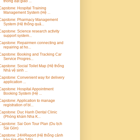
thống đặt giao ...
Capstone: Hospital Training
Management System (Hệ ...
Capstone: Pharmacy Management
System (Hệ thống quả...
Capstone: Science research activity
support system...
Capstone: Repairmen connecting and
repairing at ho...
Capstone: Booking and Tracking Car
Service Progres...
Capstone: Social Toilet Map (Hệ thống
Nhà vệ sinh ...
Capstone: Convenient way for delivery
application ...
Capstone: Hospital Appointment
Booking System (Hệ ...
Capstone: Application to manage
registration of bl...
Capstone: Duc Hanh Dental Clinic
(Phòng khám Nha K...
Capstone: Sai Gon Tour Plan (Du lịch
Sài Gòn)
Capstone: 24HReport (Hệ thống cảnh
báo lừa đảo 24h)