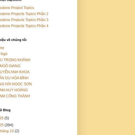
stone Project Topics
stone Projects Topics Phần 2
stone Projects Topics Phần 3
stone Projects Topics Phần 4
hiệu về chúng tôi
me
 Ngỏ
ỀU TRỌNG KHÁNH
 NGÔ GIANG
UYỄN ANH KHOA
ẦN DU HÒA BÌNH
NG HẢI NGỌC SƠN
AM HUY HOÀNG
ẠM CÔNG THÀNH
rữ Blog
26
(5)
25
(394)
tháng 10
(2)