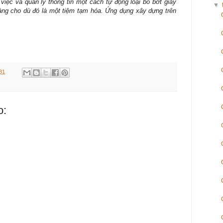
iệc và quản lý thông tin một cách tự động loại bỏ bớt giấy
▼
ng cho dù đó là một tiệm tạm hóa. Ứng dụng xây dựng trên
31
o: