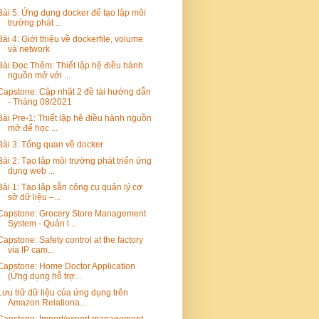
Bài 5: Ứng dụng docker để tạo lập môi
trường phát ...
Bài 4: Giới thiệu về dockerfile, volume
và network
Bài Đọc Thêm: Thiết lập hệ điều hành
nguồn mở với ...
Capstone: Cập nhật 2 đề tài hướng dẫn
- Tháng 08/2021
Bài Pre-1: Thiết lập hệ điều hành nguồn
mở để học ...
Bài 3: Tổng quan về docker
Bài 2: Tạo lập môi trường phát triển ứng
dụng web ...
Bài 1: Tạo lập sẵn công cụ quản lý cơ
sở dữ liệu –...
Capstone: Grocery Store Management
System - Quản l...
Capstone: Safety control at the factory
via IP cam...
Capstone: Home Doctor Application
(Ứng dụng hỗ trợ...
Lưu trữ dữ liệu của ứng dụng trên
Amazon Relationa...
Capstone: Import/export management