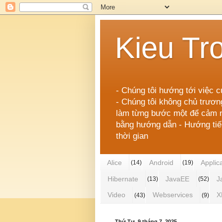
Kieu Tr
- Chúng tôi hướng tới việc c
- Chúng tôi không chủ trươn
làm từng bước một để cảm nh
bằng hướng dẫn - Hướng tiếp 
thời gian
Alice
Android
Applic
(14)
(19)
Hibernate
JavaEE
J
(13)
(52)
Video
Webservices
X
(43)
(9)
Thứ Tư, 9 tháng 7, 2025