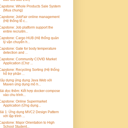
Capstone: Whole Products Sale System
(Mua chung)
Capstone: JobFair online management
(Hệ thống tổ c...
Capstone: Job platform support the
entire recruitm...
Capstone: Cargo HUB (Hệ thống quản
lý vận chuyển h...
Capstone: Gate for body temperature
detection and ...
Capstone: Community COVID Market
Application (Chợ ...
Capstone: Recycling Sorting (Hệ thống
hỗ trợ phân ...
Xây dựng ứng dụng Java Web với
Maven ứng dụng mô h...
Bài đọc thêm: Kết hợp docker-compose
vào chu trình...
Capstone: Online Supermarket
Application (Ứng dụng...
Bài 1: Ứng dụng MVC2 Design Pattern
với lập trình ...
Capstone: Major Orientation to High
School Student...