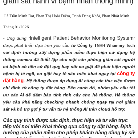
giám sát hành vi bệnh nhân thông minh)
Lê Trần Minh Đạt,
Phan Thị Hoài Diễm,
Trịnh Đăng Khôi,
Phan Nhật Minh
Tháng 01/2026
Intelligent Patient Behavior Monitoring System
- Ứng dụng “
”
được phát triển dựa trên yêu cầu
từ
Công ty TNHH Whammy Tech
với
định hướng xây dựng phần mềm thực hiện sử dụng hệ
thống camera đã thiết lập cho một căn phòng giám sát người
có bệnh có tiền sử đột quỵ hay sốt co giật để phát hiện người
công ty
bệnh bị té ngã, co giật hay té sấp triển khai ngay tại
đặt hàng
. Hệ thống được áp dụng AI cùng các thư viện được
chỉ định từ công ty đặt hàng. Bên cạnh đó, nhóm yêu cầu tối
ưu các AI để đảm bảo tính tinh cậy cho hệ thống. Hệ thống
yêu cầu khả năng checking nhanh chóng ngay tại nơi giám
sát và hỗ trợ gợi ý tư vấn từ hệ thống AI trên cloud hỗ trợ.
Các quy trình được xác định, thực hiện và tư vấn trực
tiếp với nơi triển khai thông qua công ty đặt hàng. Định
hướng của phần mềm cho phép khách hàng đăng ký sử