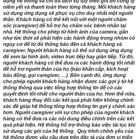
dụng hệ thống và chi trả dịch vụ tùy theo gói do công ty
niêm yết và thanh toán theo từng tháng. Mỗi khách hàng
sử dụng ứng dụng sẽ phục vụ cho duy nhất một người
thân. Khách hàng có thể kết nối với một người chăm
sóc (caregiver) để hỗ trợ họ chăm sóc bệnh nhân tại
nhà. Hệ thống cho phép từ hình ảnh của camera, gần
như tức thời sẽ phát hiện các hành động trong nhóm có
nguy cơ để từ đó thông báo đến cả khách hàng và
caregiver. Người khách hàng có thể sử dụng ứng dụng
để xem lại hình ảnh, video trực tiếp hay gián tiếp. Từ đó,
người khách hàng có thể đưa ra các hành động tốt nhất
để hỗ trợ người thân của họ (báo khẩn cấp, kích hoạt
báo động, gọi caregiver, …). Bên cạnh đó, ứng dụng
cho phép người khách hàng nhận được các gợi ý từ hệ
thống thông qua việc tổng hợp thông tin để có các
quyết định tốt nhất cho người thân của họ. Hơn thế nữa,
khách hàng thay đổi các kết quả phát hiện không chính
xác để giúp hệ thống tổng hợp thông tin gợi ý chính xác
hơn. Người caregiver với sự cho phép của người khách
hàng có thể đưa ra các nội dung điều chỉnh trên các kết
quả phát hiện. Hệ thống hỗ trợ thông báo việc tái tục khi
sử dụng các gói của hệ thống.
Quy trình chính yếu của
hệ thống được yêu cầu dựa trên đặc tả của đơn vị triển