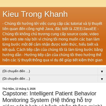
Kieu Trong Khanh
- Chúng tôi hướng tới việc cung cấp các tutorial và lý thuyết
liên quan đến công nghệ Java, đặc biệt là J2EE/JavaEE -
Chúng tôi không chủ trương cung cấp source code, video
trên web site này bởi vì chúng tôi mong muốn các bạn làm
từng bước một để cảm nhận được kiến thức, hiểu biết và
kết quả. Cách tiếp cận của chúng tôi là làm từng bước bằng
hướng dẫn - Hướng tiếp cận của chúng tôi theo hướng thể
hiện các lý thuyết thông qua ví dụ để giúp tiết kiệm thời gian
▼
▼
Thứ Năm, 12 tháng 3, 2026
Capstone: Intelligent Patient Behavior
Monitoring System (Hệ thống hỗ trợ