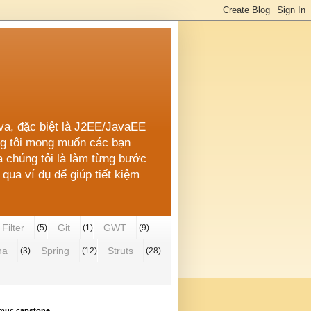
ava, đặc biệt là J2EE/JavaEE
úng tôi mong muốn các bạn
a chúng tôi là làm từng bước
qua ví dụ để giúp tiết kiệm
Filter
Git
GWT
(5)
(1)
(9)
ha
Spring
Struts
(3)
(12)
(28)
mục capstone