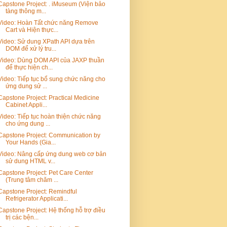
Capstone Project: . iMuseum (Viện bảo
tàng thông m...
Video: Hoàn Tất chức năng Remove
Cart và Hiện thực...
Video: Sử dung XPath API dựa trên
DOM để xử lý tru...
Video: Dùng DOM API của JAXP thuần
để thực hiện ch...
Video: Tiếp tục bổ sung chức năng cho
ứng dung sử ...
Capstone Project: Practical Medicine
Cabinet Appli...
Video: Tiếp tục hoàn thiện chức năng
cho ứng dung ...
Capstone Project: Communication by
Your Hands (Gia...
Video: Nâng cấp ứng dung web cơ bản
sử dung HTML v...
Capstone Project: Pet Care Center
(Trung tâm chăm ...
Capstone Project: Remindful
Refrigerator Applicati...
Capstone Project: Hệ thống hỗ trợ điều
trị các bện...