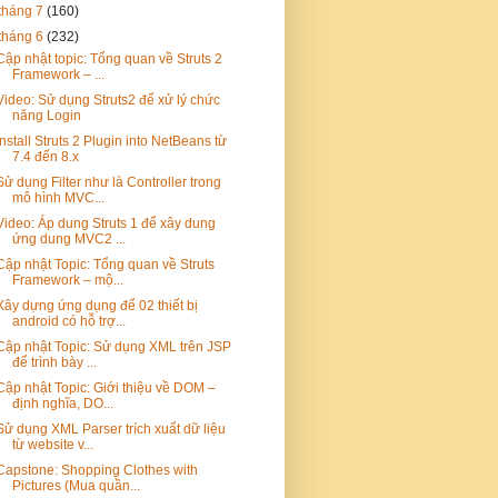
tháng 7
(160)
tháng 6
(232)
Cập nhật topic: Tổng quan về Struts 2
Framework – ...
Video: Sử dụng Struts2 để xử lý chức
năng Login
Install Struts 2 Plugin into NetBeans từ
7.4 đến 8.x
Sử dụng Filter như là Controller trong
mô hình MVC...
Video: Áp dung Struts 1 để xây dung
ứng dung MVC2 ...
Cập nhật Topic: Tổng quan về Struts
Framework – mộ...
Xây dựng ứng dụng để 02 thiết bị
android có hỗ trợ...
Cập nhật Topic: Sử dụng XML trên JSP
để trình bày ...
Cập nhật Topic: Giới thiệu về DOM –
định nghĩa, DO...
Sử dụng XML Parser trích xuất dữ liệu
từ website v...
Capstone: Shopping Clothes with
Pictures (Mua quần...