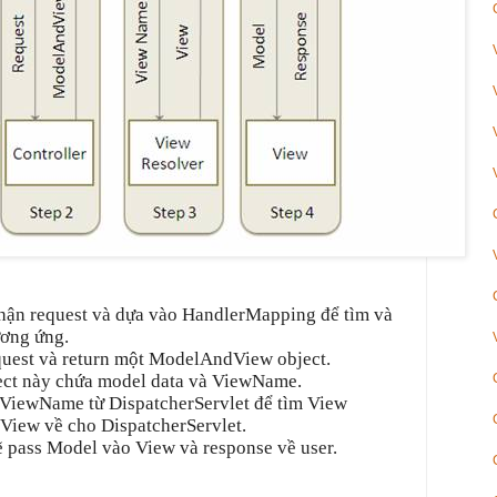
nhận request và dựa vào HandlerMapping để tìm và
ương ứng.
quest và return một ModelAndView object.
t này chứa model data và ViewName.
ViewName từ DispatcherServlet để tìm View
 View về cho DispatcherServlet.
ẽ pass Model vào View và response về user.