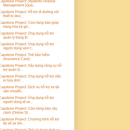
Capstone Project: Students Finance
Management (Quả...
Capstone Project: Hỗ trợ đi đường với
thiết bị đeo...
Capstone Project: Cửa hàng bán giúp
hàng hóa ký gử...
Capstone Project: Ứng dụng hỗ trợ
quản lý trang th...
Capstone Project: Ứng dụng hỗ trợ
người dùng xem t...
Capstone Project: Thẻ bảo hiểm
(Insurance Card)
Capstone Project: Xây dựng công cụ hỗ
trợ quản lý ...
Capstone Project: Ứng dụng hỗ trợ việc
in hóa đơn ...
Capstone Project: Dịch vụ hỗ trợ xe tải
vận chuyển...
Capstone Project: Ứng dụng hỗ trợ
người dùng đi xe...
Capstone Project: Cửa hàng bán cây
cảnh (Online St...
Capstone Project: Chương trình hỗ trợ
tài xế xe ôm...
Capstone Project: Thẻ sử dụng dịch vụ