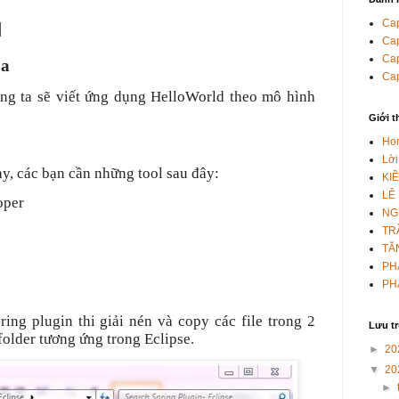
Cap
d
Cap
Cap
oa
Cap
úng ta sẽ viết ứng dụng HelloWorld theo mô hình
Giới t
Ho
Lời
y, các bạn cần những tool sau đây:
KI
LÊ
oper
NG
TR
TĂ
PH
PH
ing plugin thi giải nén và copy các file trong 2
Lưu t
folder tương ứng trong Eclipse.
►
20
▼
20
►