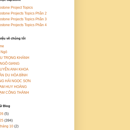
stone Project Topics
stone Projects Topics Phần 2
stone Projects Topics Phần 3
stone Projects Topics Phần 4
hiệu về chúng tôi
me
 Ngỏ
ỀU TRỌNG KHÁNH
 NGÔ GIANG
UYỄN ANH KHOA
ẦN DU HÒA BÌNH
NG HẢI NGỌC SƠN
AM HUY HOÀNG
ẠM CÔNG THÀNH
rữ Blog
26
(5)
25
(394)
tháng 10
(2)