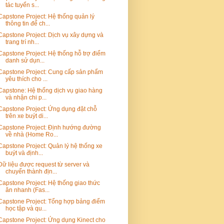
tác tuyển s...
Capstone Project: Hệ thống quản lý
thông tin để ch...
Capstone Project: Dịch vụ xây dựng và
trang trí nh...
Capstone Project: Hệ thống hỗ trợ điểm
danh sử dụn...
Capstone Project: Cung cấp sản phẩm
yêu thích cho ...
Capstone: Hệ thống dịch vụ giao hàng
và nhận chi p...
Capstone Project: Ứng dụng đặt chỗ
trên xe buýt di...
Capstone Project: Định hướng đường
về nhà (Home Ro...
Capstone Project: Quản lý hệ thống xe
buýt và định...
Dữ liệu được request từ server và
chuyển thành địn...
Capstone Project: Hệ thống giao thức
ăn nhanh (Fas...
Capstone Project: Tổng hợp bảng điểm
học tập và qu...
Capstone Project: Ứng dụng Kinect cho