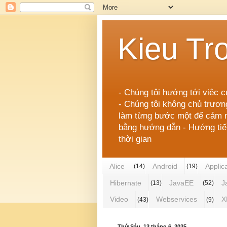
Kieu Tr
- Chúng tôi hướng tới việc c
- Chúng tôi không chủ trươn
làm từng bước một để cảm nh
bằng hướng dẫn - Hướng tiếp 
thời gian
Alice
Android
Applic
(14)
(19)
Hibernate
JavaEE
J
(13)
(52)
Video
Webservices
X
(43)
(9)
Thứ Sáu, 13 tháng 6, 2025