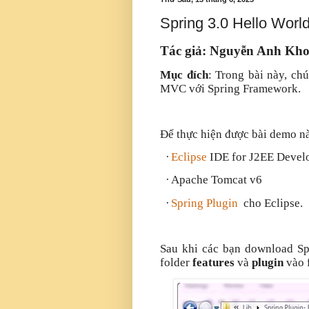
Spring 3.0 Hello Worl
Tác giả: Nguyễn Anh Kh
Mục đích
: Trong bài này, ch
MVC với Spring Framework.
Để thực hiện được bài demo nà
·
Eclipse
IDE for J2EE Devel
·
Apache Tomcat v6
·
Spring Plugin
cho Eclipse.
Sau khi các bạn download Spr
folder
features
và
plugin
vào 