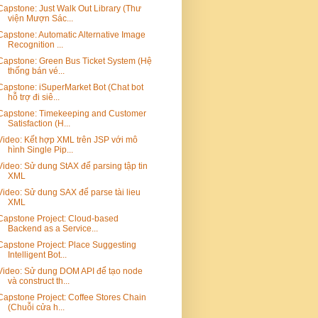
Capstone: Just Walk Out Library (Thư
viện Mượn Sác...
Capstone: Automatic Alternative Image
Recognition ...
Capstone: Green Bus Ticket System (Hệ
thống bán vé...
Capstone: iSuperMarket Bot (Chat bot
hỗ trợ đi siê...
Capstone: Timekeeping and Customer
Satisfaction (H...
Video: Kết hợp XML trên JSP với mô
hình Single Pip...
Video: Sử dung StAX để parsing tập tin
XML
Video: Sử dung SAX để parse tài lieu
XML
Capstone Project: Cloud-based
Backend as a Service...
Capstone Project: Place Suggesting
Intelligent Bot...
Video: Sử dung DOM API để tạo node
và construct th...
Capstone Project: Coffee Stores Chain
(Chuỗi cửa h...