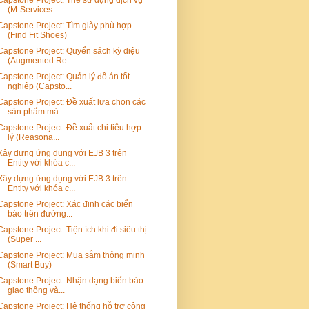
(M-Services ...
Capstone Project: Tìm giày phù hợp
(Find Fit Shoes)
Capstone Project: Quyển sách kỳ diệu
(Augmented Re...
Capstone Project: Quản lý đồ án tốt
nghiệp (Capsto...
Capstone Project: Đề xuất lựa chọn các
sản phẩm má...
Capstone Project: Đề xuất chi tiêu hợp
lý (Reasona...
Xây dựng ứng dụng với EJB 3 trên
Entity với khóa c...
Xây dựng ứng dụng với EJB 3 trên
Entity với khóa c...
Capstone Project: Xác định các biển
báo trên đường...
Capstone Project: Tiện ích khi đi siêu thị
(Super ...
Capstone Project: Mua sắm thông minh
(Smart Buy)
Capstone Project: Nhận dạng biển báo
giao thông và...
Capstone Project: Hệ thống hỗ trợ công