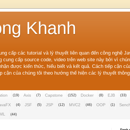
ong Khanh
ung cấp các tutorial và lý thuyết liên quan đến công nghệ J
g cung cấp source code, video trên web site này bởi vì ch
ận được kiến thức, hiểu biết và kết quả. Cách tiếp cận củ
cận của chúng tôi theo hướng thể hiện các lý thuyết thông 
ation
Axis
Capstone
Docker
EJB
(19)
(7)
(152)
(8)
(33)
avaFX
JSF
JSP
MVC2
OOP
Senc
(4)
(5)
(12)
(46)
(1)
ML
(44)
Danh 