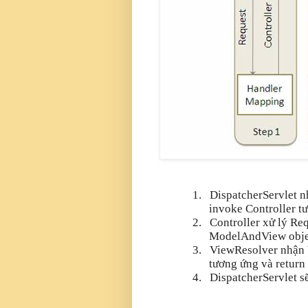
1.
DispatcherServlet 
invoke Controller t
2.
Controller xử lý Re
ModelAndView objec
3.
ViewResolver nhận 
tương ứng và return
4.
DispatcherServlet s