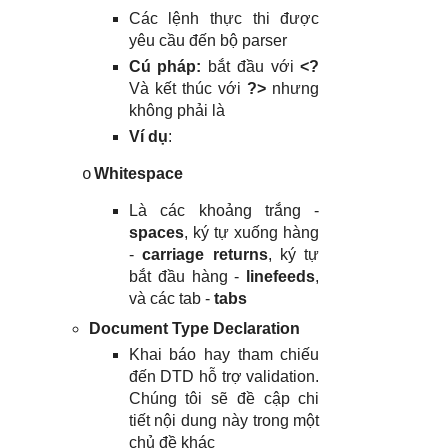
Các lệnh thực thi được
yêu cầu đến bộ parser
Cú pháp:
bắt đầu với
<?
Và kết thúc với
?>
nhưng
không phải là
Ví dụ
:
Whitespace
o
Là các khoảng trắng -
spaces
, ký tự xuống hàng
-
carriage returns
, ký tự
bắt đầu hàng -
linefeeds
,
và các tab -
tabs
Document Type Declaration
Khai báo hay tham chiếu
đến DTD hỗ trợ validation.
Chúng tôi sẽ đề cập chi
tiết nội dung này trong một
chủ đề khác