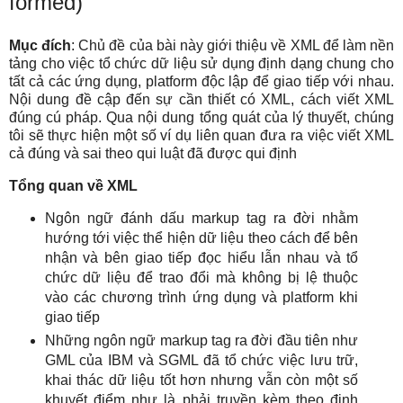
formed)
Mục đích
: Chủ đề của bài này giới thiệu về XML để làm nền
tảng cho việc tổ chức dữ liệu sử dụng định dạng chung cho
tất cả các ứng dụng, platform độc lập để giao tiếp với nhau.
Nội dung đề cập đến sự cần thiết có XML, cách viết XML
đúng cú pháp. Qua nội dung tổng quát của lý thuyết, chúng
tôi sẽ thực hiện một số ví dụ liên quan đưa ra việc viết XML
cả đúng và sai theo qui luật đã được qui định
Tổng quan về XML
Ngôn ngữ đánh dấu markup tag ra đời nhằm
hướng tới việc thể hiện dữ liệu theo cách để bên
nhận và bên giao tiếp đọc hiểu lẫn nhau và tổ
chức dữ liệu để trao đổi mà không bị lệ thuộc
vào các chương trình ứng dụng và platform khi
giao tiếp
Những ngôn ngữ markup tag ra đời đầu tiên như
GML của IBM và SGML đã tổ chức việc lưu trữ,
khai thác dữ liệu tốt hơn nhưng vẫn còn một số
khuyết điểm như là phải truyền kèm theo định