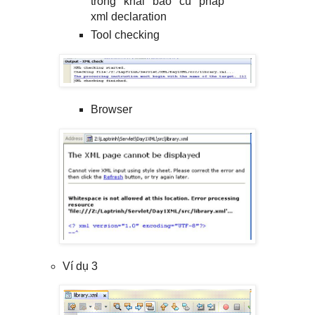
trong khai báo cú pháp
xml declaration
Tool checking
Browser
Ví dụ 3