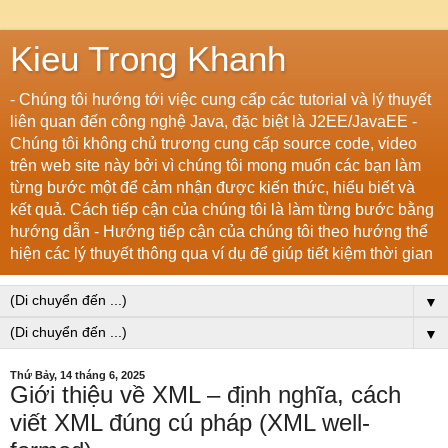
Kieu Trong Khanh
- Chúng tôi hướng tới việc cung cấp các tutorial và lý thuyết
liên quan đến công nghệ Java, đặc biệt là J2EE/JavaEE -
Chúng tôi không chủ trương cung cấp source code, video
trên web site này bởi vì chúng tôi mong muốn các bạn làm
từng bước một để cảm nhận được kiến thức, hiểu biết và
kết quả. Cách tiếp cận của chúng tôi là làm từng bước bằng
hướng dẫn - Hướng tiếp cận của chúng tôi theo hướng thể
hiện các lý thuyết thông qua ví dụ để giúp tiết kiệm thời gian
▼
▼
Thứ Bảy, 14 tháng 6, 2025
Giới thiệu về XML – định nghĩa, cách
viết XML đúng cú pháp (XML well-