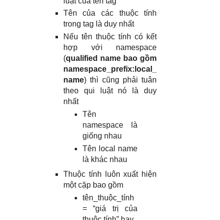
luật của tên tag
Tên của các thuộc tính
trong tag là duy nhất
Nếu tên thuộc tính có kết
hợp với namespace
(
qualified name bao gồm
namespace_prefix:local_
name
) thì cũng phải tuân
theo qui luật nó là duy
nhất
Tên
namespace là
giống nhau
Tên local name
là khác nhau
Thuộc tính luôn xuất hiện
một cặp bao gồm
tên_thuộc_tính
= “giá trị của
thuộc tính” hay