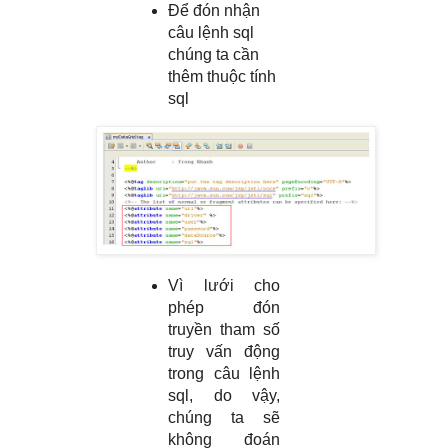
Để đón nhận
câu lệnh sql
chúng ta cần
thêm thuộc tính
sql
Vì lưới cho
phép đón
truyền tham số
truy vấn động
trong câu lệnh
sql, do vậy,
chúng ta sẽ
không đoán