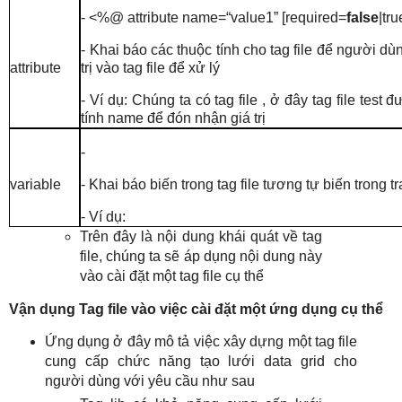
- <%@ attribute name=“value1” [required=
false
|tr
- Khai báo các thuộc tính cho tag file để người d
trị vào tag file để xử lý
attribute
- Ví dụ: Chúng ta có tag file , ở đây tag file test 
tính name để đón nhận giá trị
-
- Khai báo biến trong tag file tương tự biến trong 
variable
- Ví dụ:
Trên đây là nội dung khái quát về tag
file, chúng ta sẽ áp dụng nội dung này
vào cài đặt một tag file cụ thể
Vận dụng Tag file vào việc cài đặt một ứng dụng cụ thể
Ứng dụng ở đây mô tả việc xây dựng một tag file
cung cấp chức năng tạo lưới data grid cho
người dùng với yêu cầu như sau