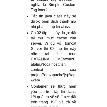
nghĩa là Simple Custom
Tag interface
Tập tin java class này sẽ
được biên dịch thành mã
nhị phân – tập tin class
Cả 02 tập tin này được đặt
tại thư mục cache của
server. Ví dụ với tomcat
Server thì 02 tập tin này
nằm tại thư mục
CATALINA_HOME\work\C
atalina\localhost\[tên
context của
project]\org\apache\jsp\tag
\web\
Container sẽ thực hiện
yêu cầu trên tập tin class,
kết quả trả về sẽ được đặt
trên trang JSP và trả về