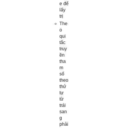
e để
lấy
trị
The
o
qui
tắc
truy
ền
tha
m
số
theo
thứ
tự
từ
trái
san
g
phải