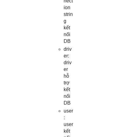
nect
ion
strin
g
kết
nối
DB
driv
er:
driv
er
hỗ
trợ
kết
nối
DB
user
:
user
kết