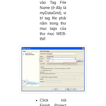
vào Tag File
Name (ở đây là
myDataGrid), vị
trí tag file phải
nằm trong thư
mục tags của
thư mục WEB-
INF
Click nút
Finish, Project