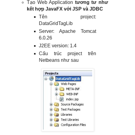
Tạo Web Application
tương tư như
kết hợp JavaFX với JSP và JDBC
Tên project:
DataGridTagLib
Server: Apache Tomcat
6.0.26
J2EE version: 1.4
Cấu trúc project trên
Netbeans như sau