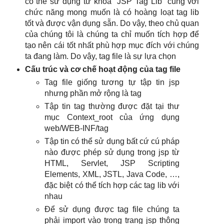
có thể sử dụng từ khóa “JSP Tag Lib” cùng với
chức năng mong muốn là có hoàng loạt tag lib
tốt và được vận dụng sẵn. Do vậy, theo chủ quan
của chúng tôi là chúng ta chỉ muốn tích hợp để
tạo nên cái tốt nhất phù hợp mục đích với chúng
ta đang làm. Do vậy, tag file là sự lựa chọn
Cấu trúc và cơ chế hoạt động của tag file
Tag file giống tương tự tập tin jsp
nhưng phần mở rộng là tag
Tập tin tag thường được đặt tại thư
mục Context_root của ứng dụng
web/WEB-INF/tag
Tập tin có thể sử dụng bất cứ cú pháp
nào được phép sử dụng trong jsp từ
HTML, Servlet, JSP Scripting
Elements, XML, JSTL, Java Code, …,
đặc biệt có thể tích hợp các tag lib với
nhau
Để sử dụng được tag file chúng ta
phải import vào trong trang jsp thông