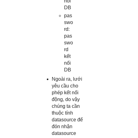
nối
DB
pas
swo
rd:
pas
swo
rd
kết
nối
DB
Ngoài ra, lưới
yêu cầu cho
phép kết nối
động, do vậy
chúng ta cần
thuộc tính
datasource để
đón nhận
datasource