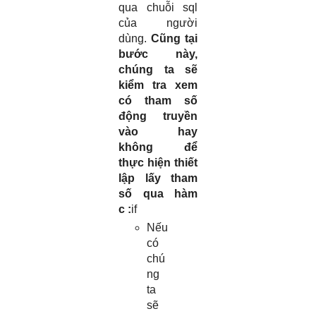
qua chuỗi sql
của người
dùng.
Cũng tại
bước này,
chúng ta sẽ
kiểm tra xem
có tham số
động truyền
vào hay
không để
thực hiện thiết
lập lấy tham
số qua hàm
c :
if
Nếu
có
chú
ng
ta
sẽ