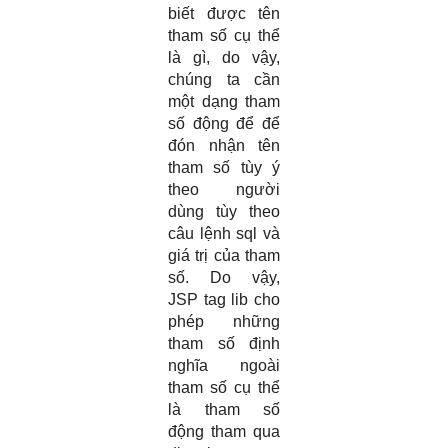
biết được tên
tham số cụ thể
là gì, do vậy,
chúng ta cần
một dạng tham
số động để để
đón nhận tên
tham số tùy ý
theo người
dùng tùy theo
câu lệnh sql và
giá trị của tham
số. Do vậy,
JSP tag lib cho
phép những
tham số định
nghĩa ngoài
tham số cụ thể
là tham số
động tham qua