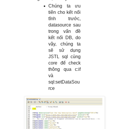
Chúng ta ưu
tiên cho kết nối
tĩnh trước,
datasource sau
trong vấn đề
kết nối DB, do
vậy, chúng ta
sẽ sử dụng
JSTL sql cùng
core để check
thông qua c:if
và
sql:setDataSou
rce