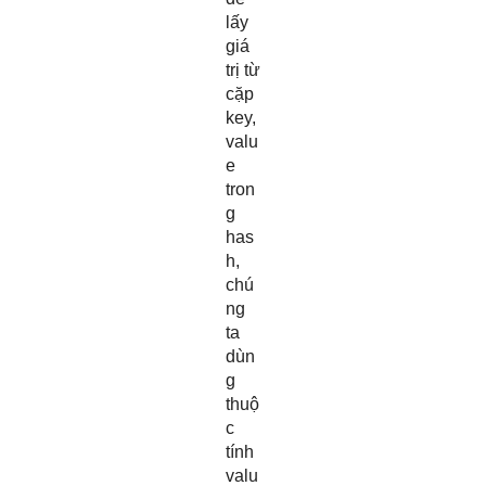
lấy
giá
trị từ
cặp
key,
valu
e
tron
g
has
h,
chú
ng
ta
dùn
g
thuộ
c
tính
valu