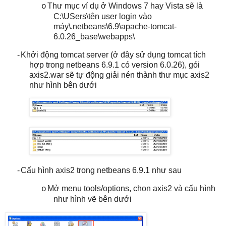
Thư mục ví dụ ở Windows 7 hay Vista sẽ là
o
C:\USers\tên user login vào
máy\.netbeans\6.9\apache-tomcat-
6.0.26_base\webapps\
-
Khởi động tomcat server (ở đây sử dụng tomcat tích
hợp trong netbeans 6.9.1 có version 6.0.26), gói
axis2.war sẽ tự động giải nén thành thư mục axis2
như hình bên dưới
-
Cấu hình axis2 trong netbeans 6.9.1 như sau
Mở menu tools/options, chọn axis2 và cấu hình
o
như hình vẽ bên dưới