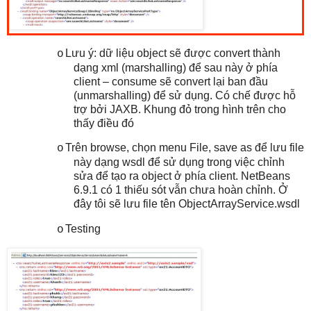
Lưu ý: dữ liệu object sẽ được convert thành
o
dạng xml (marshalling) để sau này ở phía
client – consume sẽ convert lại ban đầu
(unmarshalling) để sử dụng. Có chế được hỗ
trợ bởi JAXB. Khung đỏ trong hình trên cho
thấy điều đó
Trên browse, chọn menu File, save as để lưu file
o
này dạng wsdl để sử dụng trong việc chỉnh
sửa để tạo ra object ở phía client. NetBeans
6.9.1 có 1 thiếu sót vẫn chưa hoàn chỉnh. Ở
đây tôi sẽ lưu file tên ObjectArrayService.wsdl
Testing
o