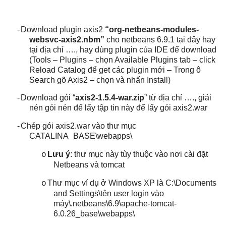
-
Download plugin axis2
“org-netbeans-modules-
websvc-axis2.nbm”
cho netbeans 6.9.1 tại đây hay
tại địa chỉ …., hay dùng plugin của IDE để download
(Tools – Plugins – chọn Available Plugins tab – click
Reload Catalog để get các plugin mới – Trong ô
Search gõ Axis2 – chọn và nhấn Install)
-
Download gói “
axis2-1.5.4-war.zip
” từ địa chỉ …., giải
nén gói nén để lấy tập tin này để lấy gói axis2.war
-
Chép gói axis2.war vào thư mục
CATALINA_BASE\webapps\
Lưu ý
: thư mục này tùy thuộc vào nơi cài đặt
o
Netbeans và tomcat
Thư mục ví dụ ở Windows XP là C:\Documents
o
and Settings\tên user login vào
máy\.netbeans\6.9\apache-tomcat-
6.0.26_base\webapps\