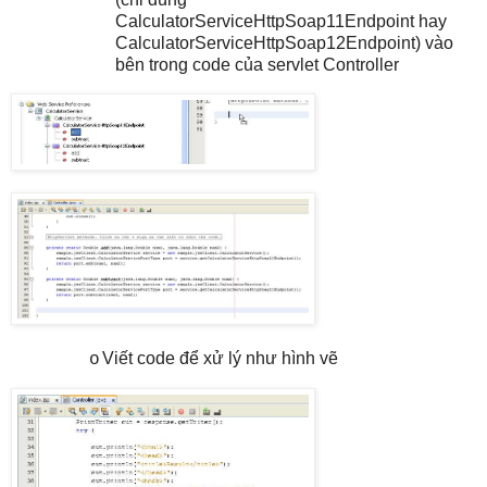
CalculatorServiceHttpSoap11Endpoint hay
CalculatorServiceHttpSoap12Endpoint) vào
bên trong code của servlet Controller
Viết code để xử lý như hình vẽ
o