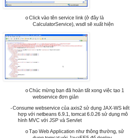
Click vào tên service link (ở đây là
o
CalculatorService), wsdl sẽ xuất hiện
Chúc mừng bạn đã hoàn tất xong việc tạo 1
o
webservice đơn giản
-
Consume webservice của axis2 sử dụng JAX-WS kết
hợp với netbeans 6.9.1, tomcat 6.0.26 sử dụng mô
hình MVC với JSP và Servlet
Tạo Web Application như thông thường, sử
o
dụng tomcat với JavaEE5 để deploy