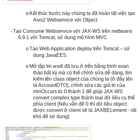
Kết thúc bước này chúng ta đã hoàn tất việc tạo
o
Axis2 Webservice với Object
-
Tạo Consume Webservice với JAX-WS trên netbeans
6.9.1 với Tomcat, sử dụng mô hình MVC
Tạo Web Application deploy trên Tomcat – sử
o
dụng JavaEE5.
Mở tập tin wsdl đã lưu ở trên bằng trình soạn
o
thảo bất kỳ mà có thể chỉnh sửa dễ dàng, tìm
kiếm tên class object của chúng ta (ở đây tên
là AccountDTO), chỉnh sửa các giá trị của
minOccurs từ 0 thành 1 để giúp JAX-WS
convert complex type thành loại dữ liệu cụ thể
phía client (Nếu vẫn để 0 thì dữ liệu object
được convert ở client sẽ là JAXBELement - rất
khó để sử dụng)